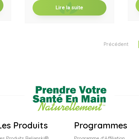
Lire la suite
Précédent
Les Produits
Programmes
es Produits Beljanski®
Programme d'Affiliation