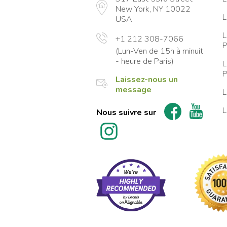
New York, NY 10022
L
USA
L
+1 212 308-7066
P
(Lun-Ven de 15h à minuit
- heure de Paris)
L
P
Laissez-nous un
message
L
L
Nous suivre sur