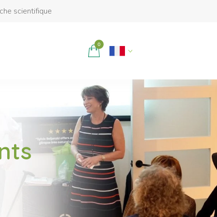
rche scientifique
0
nts