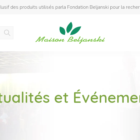
usif des produits utilisés parla Fondation Beljanski pour la reche
Produit ajouté au panier
tualités et Événeme