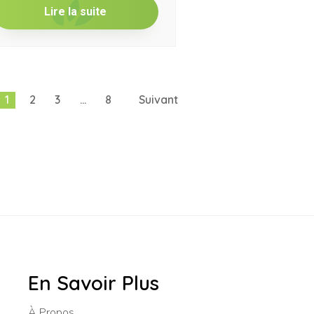
Lire la suite
1
2
3
…
8
Suivant
En Savoir Plus
À Propos