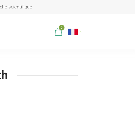
rche scientifique
0
th