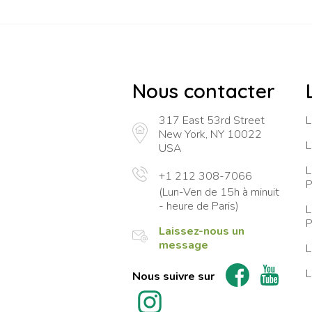
Nous contacter
317 East 53rd Street
L
New York, NY 10022
L
USA
L
+1 212 308-7066
P
(Lun-Ven de 15h à minuit
- heure de Paris)
L
P
Laissez-nous un
message
L
L
Nous suivre sur