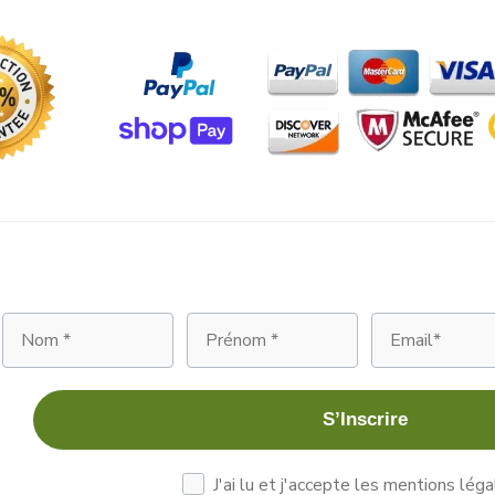
Nom
Prénom
Email
S’Inscrire
les mentions légales
J'ai lu et j'accepte les mentions léga