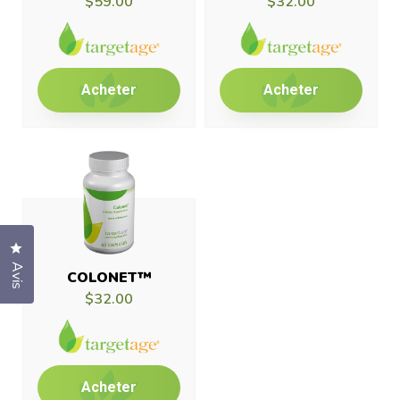
$59.00
$32.00
Acheter
Acheter
Cliquez pour ouvrir la fenêtre des avis
Avis
COLONET™
$32.00
Acheter