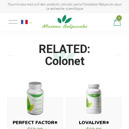
Fournisseur exclusif des produits utilisés parla Fondation Beljanski pour
la recherche scientifique
0
Produit ajouté au panier
RELATED:
Colonet
PERFECT FACTOR
LOVALIVER
®
®