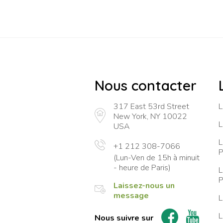
Nous contacter
317 East 53rd Street
L
New York, NY 10022
L
USA
L
+1 212 308-7066
P
(Lun-Ven de 15h à minuit
- heure de Paris)
L
P
Laissez-nous un
message
L
L
Nous suivre sur