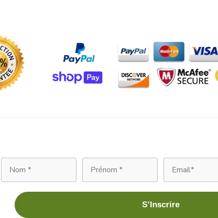
Nom
Prénom
Email
S’Inscrire