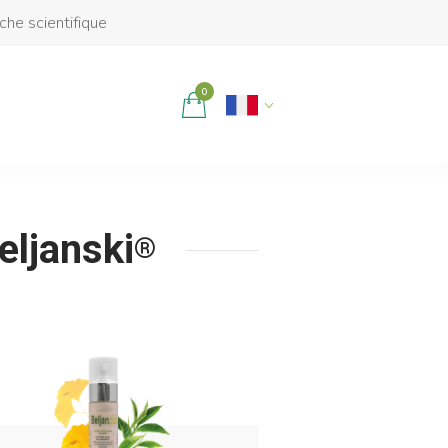
rche scientifique
0
eljanski
®