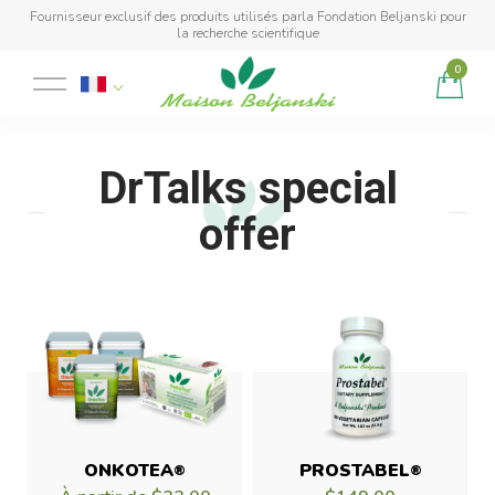
Fournisseur exclusif des produits utilisés parla Fondation Beljanski pour
la recherche scientifique
0
Produit ajouté au panier
DrTalks special
offer
ONKOTEA
PROSTABEL
®
®