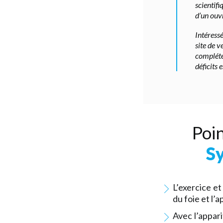
scientif
d’un ouvr
Intéressé
site de v
complété
déficits 
Poin
Sy
L’exercice et
du foie et l’
Avec l’appar