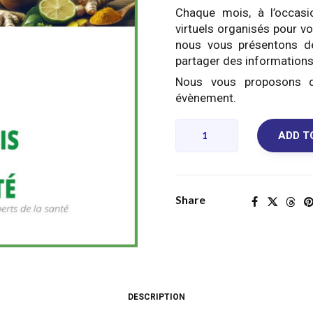
Chaque mois, à l’occas
virtuels organisés pour v
nous vous présentons de
partager des informations 
Nous vous proposons de
évènement.
Détox,
ADD T
inflammation
et
soutien
immunitaire
Share
REPLAY
quantity
DESCRIPTION