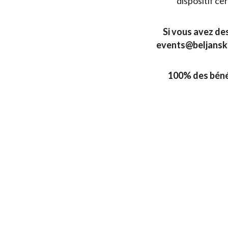
dispositif ce
Si vous avez de
events@beljanski.
100% des bénéf