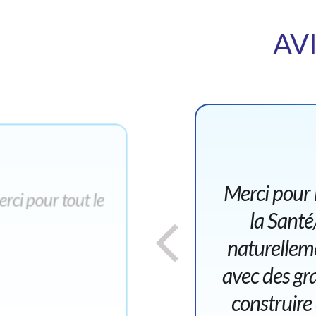
AV
Merci pour 
rci pour tout le
la Sant
naturelleme
avec des gra
construire