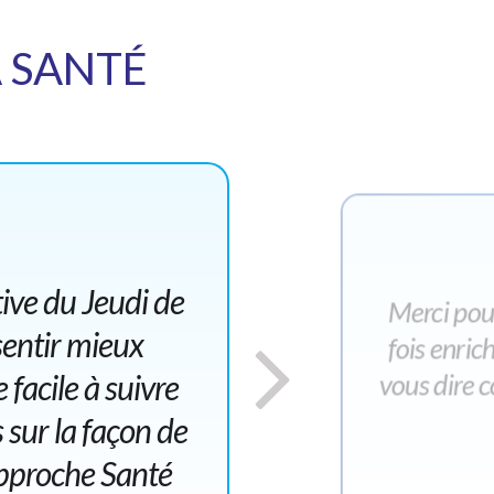
A SANTÉ
tive du Jeudi de
Merci pour
entir mieux
fois enric
 facile à suivre
vous dire c
s sur la façon de
'approche Santé