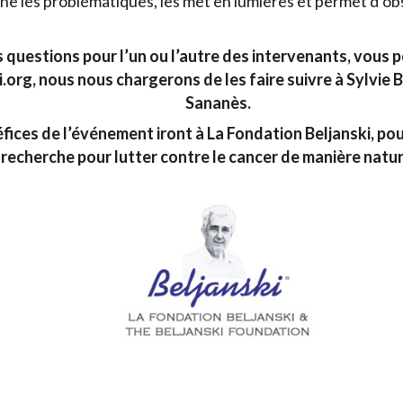
rne les problématiques, les met en lumières et permet d’ob
s questions pour l’un ou l’autre des intervenants, vous 
org, nous nous chargerons de les faire suivre à Sylvie B
Sananès.
ices de l’événement iront à La Fondation Beljanski, pour
recherche pour lutter contre le cancer de manière natur