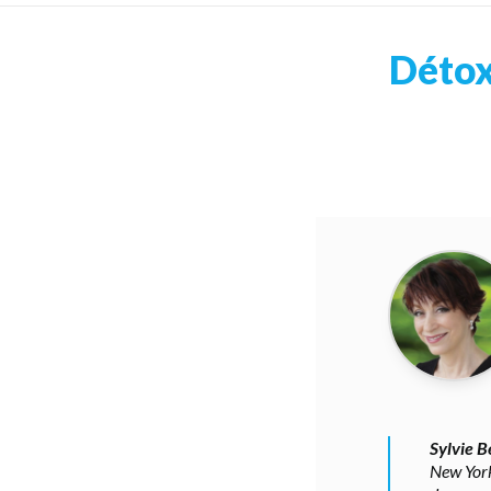
Détox
Sylvie B
New York