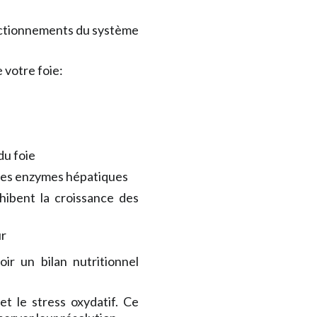
nctionnements du système
 votre foie:
du foie
é des enzymes hépatiques
hibent la croissance des
ur
ir un bilan nutritionnel
t le stress oxydatif. Ce