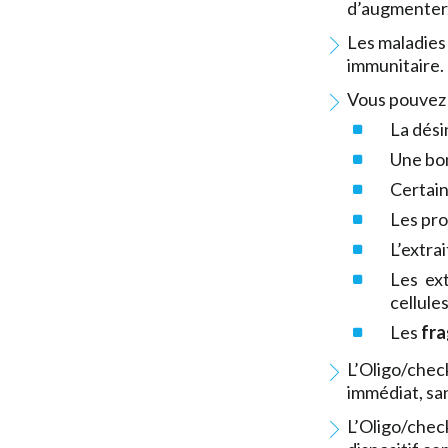
d’augmenter
Les maladies
immunitaire.
Vous pouvez 
La dési
Une bo
Certain
Les pro
L’extra
Les ex
cellule
Les
fr
L’Oligo/chec
immédiat, san
L’Oligo/chec