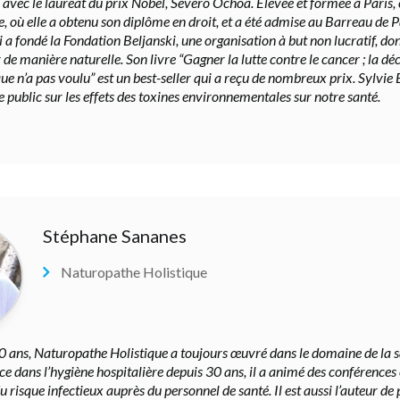
avec le lauréat du prix Nobel, Severo Ochoa. Élevée et formée à Paris, e
, où elle a obtenu son diplôme en droit, et a été admise au Barreau de P
 a fondé la Fondation Beljanski, une organisation à but non lucratif, don
 de manière naturelle. Son livre “Gagner la lutte contre le cancer ; la dé
ue n’a pas voulu” est un best-seller qui a reçu de nombreux prix. Sylvie
e public sur les effets des toxines environnementales sur notre santé.
Stéphane Sananes
Naturopathe Holistique
0 ans, Naturopathe Holistique a toujours œuvré dans le domaine de la sa
ce dans l’hygiène hospitalière depuis 30 ans, il a animé des conférences
u risque infectieux auprès du personnel de santé. Il est aussi l’auteur de 