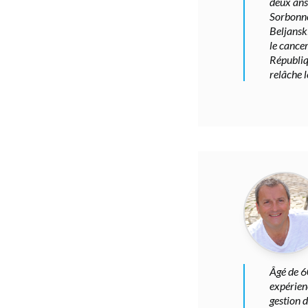
deux ans 
Sorbonne
Beljanski
le cancer
Républiq
relâche l
Âgé de 6
expérien
gestion d