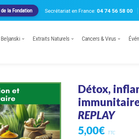
 de la Fondation
Secrétariat en France:
04 74 56 58 00
Beljanski
Extraits Naturels
Cancers & Virus
Évé
Détox, infl
immunitair
REPLAY
5,00
€
TTC