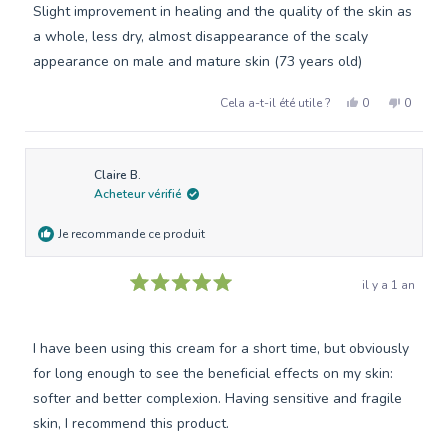
Slight improvement in healing and the quality of the skin as
a whole, less dry, almost disappearance of the scaly
appearance on male and mature skin (73 years old)
Oui,
Non,
Cela a-t-il été utile ?
0
0
cet
personnes
cet
person
avis
ont
avis
ont
de
voté
de
voté
bertyl
oui
bertyl
non
Claire B.
r.
r.
Acheteur vérifié
était
n'était
utile.
pas
utile.
Je recommande ce produit
il y a 1 an
Noté
5
sur
5
I have been using this cream for a short time, but obviously
étoiles
for long enough to see the beneficial effects on my skin:
softer and better complexion. Having sensitive and fragile
skin, I recommend this product.