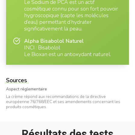
Le Sodium de PCA est un actif
cosmétique connu pour son fort pouvoir
hygroscopique (capte les molécules
d’eau) permettant d’hydrater
significativement la peau.
Alpha Bisabolol Naturel
INCI : Bisabolol
Le Bioxan est un antioxydant naturel.
Sources
Aspect réglementaire
La crème répond aux recommandations de la directive
européenne 76/768/EEC et ses amendements concernant les
produits cosmétiques.
Résultats des tests