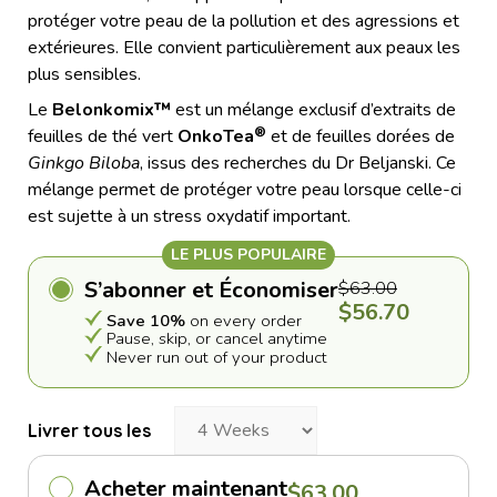
jusqu'aux
protéger votre peau de la pollution et des agressions et
avis
extérieures. Elle convient particulièrement aux peaux les
plus sensibles.
Le
Belonkomix™
est un mélange exclusif d’extraits de
®
feuilles de thé vert
OnkoTea
et de feuilles dorées de
Ginkgo Biloba
, issus des recherches du Dr Beljanski. Ce
mélange permet de protéger votre peau lorsque celle-ci
est sujette à un stress oxydatif important.
LE PLUS POPULAIRE
S’abonner et Économiser
$63.00
$56.70
Save 10%
on every order
Pause, skip, or cancel anytime
Never run out of your product
Livrer tous les
Acheter maintenant
$63.00