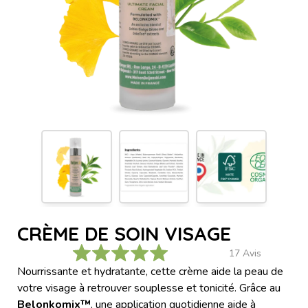
CRÈME DE SOIN VISAGE
Cliquez
17
Avis
pour
Noté
Nourrissante et hydratante, cette crème aide la peau de
4.9
faire
sur
votre visage à retrouver souplesse et tonicité. Grâce au
5
défiler
Belonkomix™
, une application quotidienne aide à
étoiles