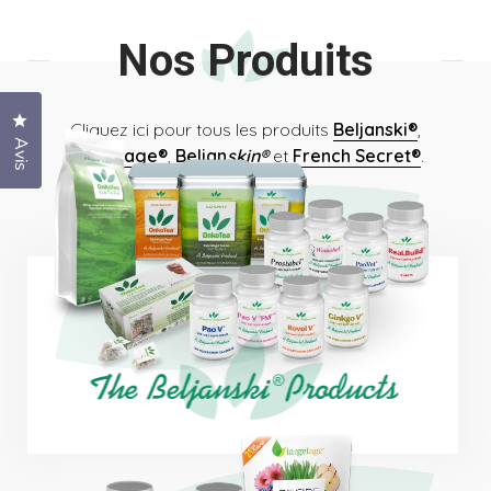
Nos Produits
Cliquez pour ouvrir la fenêtre des avis
Cliquez ici pour tous les produits
Beljanski®
,
Avis
Targetage®
,
Beljan
skin®
et
French Secret®
.