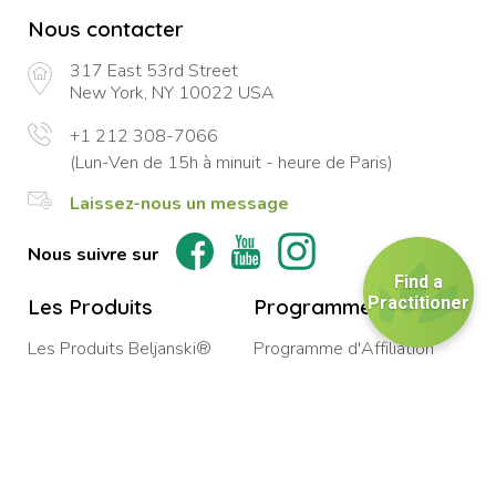
Nous contacter
317 East 53rd Street
New York, NY 10022 USA
+1 212 308-7066
(Lun-Ven de 15h à minuit - heure de Paris)
Laissez-nous un message
Nous suivre sur
Find a
Practitioner
Les Produits
Programmes
Les Produits Beljanski®
Programme d'Affiliation
Les Produits Targetage®
Programme de Fidélité
Les Produits de Soin de la
Services de Coaching Santé
Peau
Intégrative
Les Produits Beljanski®
Événements