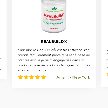
REALBUILD®
L
a
Pour moi, le ReaLBuild® est très efficace. J'en
t
prends régulièrement parce qu'il est à base de
à
p
plantes et que je ne m'engage pas dans un
d
produit à base de produits chimiques pour mes
e
soins à long terme.
Amy F. - New York