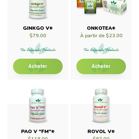
GINKGO V
ONKOTEA
®
®
$79.00
À partir de
$23.00
Acheter
Acheter
PAO V "FM"
ROVOL V
®
®
$118.00
$87.00